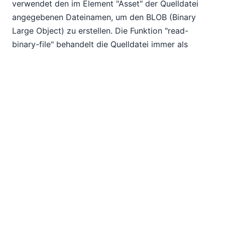
verwendet den im Element "Asset" der Quelldatei
angegebenen Dateinamen, um den BLOB (Binary
Large Object) zu erstellen. Die Funktion "read-
binary-file" behandelt die Quelldatei immer als
binäre Daten im Base64-Format, unabhängig von
Konventionen, die auf dem Namen der Quelldatei
basieren.
Um die Zuordnung abzuschließen, benötigen wir
Verbindungen, um den Dateinamen aus dem Asset
zu extrahieren und das Speicherdatum zu speichern