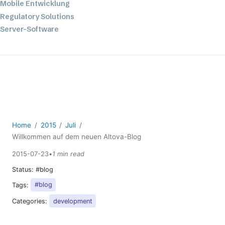
Mobile Entwicklung
Regulatory Solutions
Server-Software
UML
XBRL
XML
XPath+XQuery
XSL
YAML
Home
2015
Juli
2026
Willkommen auf dem neuen Altova-Blog
2025
2024
2015-07-23
•
1 min read
2023
Status:
#blog
2022
Tags:
#blog
2021
Categories:
development
2020
2019