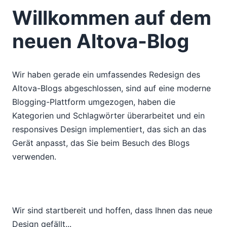
2018
Willkommen auf dem
2017
2016
neuen Altova-Blog
2015
01
02
Wir haben gerade ein umfassendes Redesign des
03
Altova-Blogs abgeschlossen, sind auf eine moderne
04
Blogging-Plattform umgezogen, haben die
05
Kategorien und Schlagwörter überarbeitet und ein
06
responsives Design implementiert, das sich an das
07
Gerät anpasst, das Sie beim Besuch des Blogs
Die Verkaufszahlen von Tablets haben ein Plateau
verwenden.
erreicht – und warum Sie sich darüber keine Sorgen
machen sollten
Willkommen auf dem neuen Altova-Blog
Neues Service-Paket verfügbar
Wir sind startbereit und hoffen, dass Ihnen das neue
Die Verarbeitung von Daten in
Design gefällt...
plattformübergreifenden mobilen Anwendungen