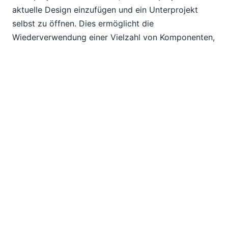
aktuelle Design einzufügen und ein Unterprojekt
selbst zu öffnen. Dies ermöglicht die
Wiederverwendung einer Vielzahl von Komponenten,
die in einem Projekt definiert sind, in mehreren
Projekten.
Das Menü "Refaktorieren" ermöglicht es außerdem,
eine Liste der Verwendungen verschiedener
Designelemente im gesamten Projekt einfach
einzusehen und zu navigieren.