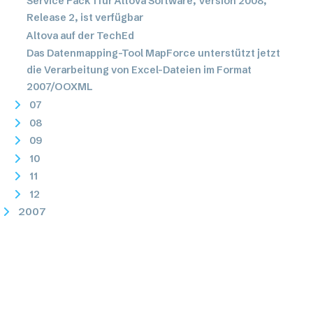
Service Pack 1 für Altova Software, Version 2008,
Release 2, ist verfügbar
Altova auf der TechEd
Das Datenmapping-Tool MapForce unterstützt jetzt
die Verarbeitung von Excel-Dateien im Format
2007/OOXML
07
08
09
10
11
12
2007