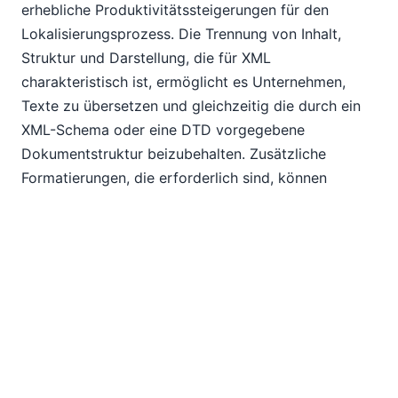
erhebliche Produktivitätssteigerungen für den
Lokalisierungsprozess. Die Trennung von Inhalt,
Struktur und Darstellung, die für XML
charakteristisch ist, ermöglicht es Unternehmen,
Texte zu übersetzen und gleichzeitig die durch ein
XML-Schema oder eine DTD vorgegebene
Dokumentstruktur beizubehalten. Zusätzliche
Formatierungen, die erforderlich sind, können
ebenfalls gleichzeitig durch die Anwendung von
XSLT- und/oder XSL:FO-Stylesheets implementiert
werden.
Altova-Tools für die XML-basierte,
zentrale Erstellung von Inhalten
für die Veröffentlichung in einem
globalen Umfeld