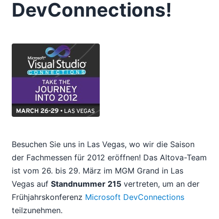
DevConnections!
05
06
08
09
10
11
2011
2010
2009
2008
2007
Besuchen Sie uns in Las Vegas, wo wir die Saison
der Fachmessen für 2012 eröffnen! Das Altova-Team
ist vom 26. bis 29. März im MGM Grand in Las
Vegas auf
Standnummer 215
vertreten, um an der
Frühjahrskonferenz
Microsoft DevConnections
teilzunehmen.