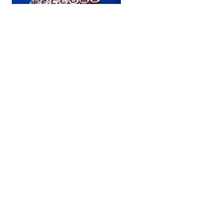
Fühlen Sie sich vom Glück begünstigt? Wenn Sie
planen, die Veranstaltung zu besuchen, vergessen
Sie nicht, unseren Stand zu besuchen und an unserer
Verlosung teilzunehmen, bei der Sie die Chance
haben, eine kostenlose Lizenz für die Altova
MapForce Basic Edition zu gewinnen.
EN
|
FR
|
ES
|
JA
|
ZH
|
IT
|
KO
|
NL
|
PL
|
PT
Use of this site is governed by our
Terms of Use
,
Privacy