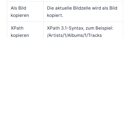
Als Bild
Die aktuelle Bildzelle wird als Bild
kopieren
kopiert.
XPath
XPath 3.1-Syntax, zum Beispiel:
kopieren
/Artists/1/Albums/1/Tracks
JSON Pointer-Syntax, zum
JSON Pointer
Beispiel:
kopieren
/Artists/1/Albums/1/Tracks
Unterstützung für sehr große
JSON-Dateien
Um die Arbeit mit sehr großen Dateien zu
erleichtern, kann der JSON-Entwickler in der
Dialogbox "Werkzeuge | Optionen" für das JSON-