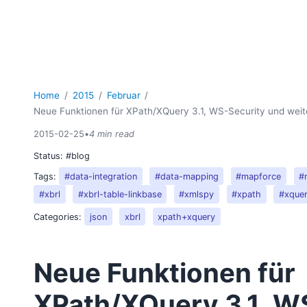
Home
2015
Februar
Neue Funktionen für XPath/XQuery 3.1, WS-Security und weit
2015-02-25
•
4 min read
Status:
#blog
Tags:
#data-integration
#data-mapping
#mapforce
#
#xbrl
#xbrl-table-linkbase
#xmlspy
#xpath
#xque
Categories:
json
xbrl
xpath+xquery
Neue Funktionen für
XPath/XQuery 3.1, W