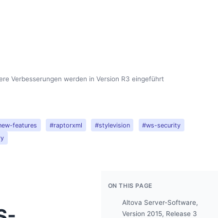
ere Verbesserungen werden in Version R3 eingeführt
new-features
#raptorxml
#stylevision
#ws-security
ry
ON THIS PAGE
Altova Server-Software,
S-
Version 2015, Release 3