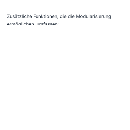
Zusätzliche Funktionen, die die Modularisierung
ermöglichen, umfassen:
Server-Bibliotheken
: Diese können jederzeit
ausgetauscht werden, ohne dass die
Anwendung neu bereitgestellt werden muss
Serverseitige Lösungsdateien
Umgestaltung und Modularisierung bieten zahlreiche
Vorteile - von kürzeren Entwicklungszeiten und
besserer Arbeit im Team bis zur Unterstützung
schneller, flexibler Aktualisierungen und Wartung.
Entwicklung ohne