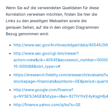
Wenn Sie auf die verwendeten Quelldaten für diese
Korrelation verweisen möchten, finden Sie hier die
Links zu den jeweiligen Webseiten sowie die
genauen Seiten, auf die in den obigen Diagrammen
Bezug genommen wird:
http://www.sec.gov/Archives/edgar/data/40545/
http://www.sec.gov/cgi-bin/viewer?
action=view&cik=40545&accession_number=0000
15-000088&xbrl_type=v#
https://eresearch.fidelity.com/eresearch/evaluate/f
stockspage=financials&symbols=GE&period=quarte
http://www.google.com/finance?
q=NYSE%3AGE&fstype=ii&ei=92TIVYnrE4yKsgH6
http://finance.yahoo.com/q/bs?s=GE