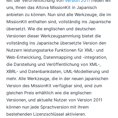
Mit der Veröffentlichung von
Version 2011
freuen wir
StyleVision® und mehrkanalige Veröffentlichung (ja,
auch das bieten wir an)
uns, Ihnen das Altova MissionKit in Japanisch
Neue Funktion: "Authentic®"-Skripting in StyleVision®
anbieten zu können. Nun sind alle Werkzeuge, die im
MissionKit 2011 jetzt auch auf Japanisch verfügbar
MissionKit enthalten sind, vollständig ins Japanische
Altova erhält den Preis „Best of Beverly“ für das Jahr
übersetzt. Wie die englischen und deutschen
2010
Versionen dieser Werkzeugsammlung bietet die
Neue Software-Funktion: Diagrammerstellung in
vollständig ins Japanische übersetzte Version den
DatabaseSpy 2011
Nutzern leistungsstarke Funktionen für XML- und
11
Web-Entwicklung, Datenmapping und -integration,
2009
die Darstellung und Veröffentlichung von XML-,
2008
XBRL- und Datenbankdaten, UML-Modellierung und
2007
mehr. Alle Werkzeuge, die in der neuen japanischen
Version des MissionKit verfügbar sind, sind zum
gleichen Preis erhältlich wie die englischen
Versionen, und aktuelle Nutzer von Version 2011
können nun jede Sprachversion mit ihrem
bestehenden Lizenzschlüssel aktivieren.