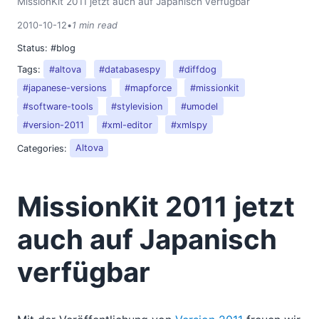
MissionKit 2011 jetzt auch auf Japanisch verfügbar
2018
2010-10-12
•
1 min read
2017
2016
Status:
#blog
2015
Tags:
#altova
#databasespy
#diffdog
2014
#japanese-versions
#mapforce
#missionkit
2013
#software-tools
#stylevision
#umodel
2012
#version-2011
#xml-editor
#xmlspy
2011
Categories:
Altova
2010
02
03
MissionKit 2011 jetzt
04
05
auch auf Japanisch
06
verfügbar
07
09
10