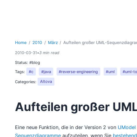
Home
2010
März
Aufteilen großer UML-Sequenzdiagr
2010-03-31
•
3 min read
Status:
#blog
Tags:
#c
#java
#reverse-engineering
#uml
#uml-to
Categories:
Altova
Aufteilen großer U
Eine neue Funktion, die in der Version 2 von
UModel
Sequenzdiagramme
aufzuteilen, wenn Sie
bestehend