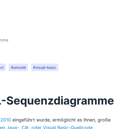
amme
ol
#umodel
#visual-basic
ML-Sequenzdiagramme
 2010
eingeführt wurde, ermöglicht es Ihnen, große
en Java-, C#- oder Visual Basic-Quellcode