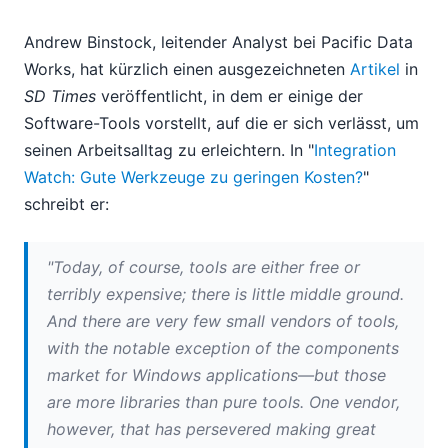
09
10
Andrew Binstock, leitender Analyst bei Pacific Data
Altova wird nächste Woche auf der Microsoft PDC
Works, hat kürzlich einen ausgezeichneten
Artikel
in
ausstellen
SD Times
veröffentlicht, in dem er einige der
Integration im Blick: Erinnern Sie sich noch an gute
Software-Tools vorstellt, auf die er sich verlässt, um
Werkzeuge zu einem günstigen Preis?
seinen Arbeitsalltag zu erleichtern. In "
Integration
Zusammenfassung von Oracle OpenWorld 2008
Watch: Gute Werkzeuge zu geringen Kosten?
"
11
schreibt er:
12
2007
"Today, of course, tools are either free or
terribly expensive; there is little middle ground.
And there are very few small vendors of tools,
with the notable exception of the components
market for Windows applications—but those
are more libraries than pure tools. One vendor,
however, that has persevered making great