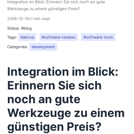
Integration im Blick: Erinnern Sie sich noch an gute
2018
Werkzeuge zu einem günstigen Preis?
2017
2016
2008-10-16
•
1 min read
2015
Status:
#blog
2014
Tags:
#altova
#software-reviews
#software-tools
2013
Categories:
development
2012
2011
2010
Integration im Blick:
2009
2008
Erinnern Sie sich
03
noch an gute
04
05
Werkzeuge zu einem
06
07
günstigen Preis?
08