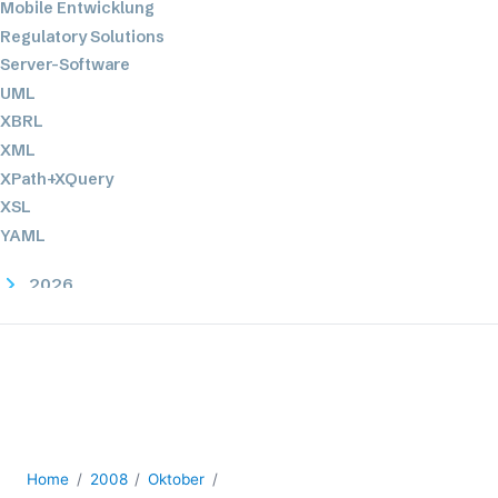
Mobile Entwicklung
Regulatory Solutions
Server-Software
UML
XBRL
XML
XPath+XQuery
XSL
YAML
2026
2025
2024
2023
2022
2021
2020
Home
2008
Oktober
2019