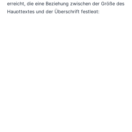
erreicht, die eine Beziehung zwischen der Größe des
Haupttextes und der Überschrift festlegt:
Schieberegler für die Textgröße
Eine weitere Möglichkeit, dem Benutzer die
Steuerung der Textgröße zu ermöglichen, ist die
Verwendung eines Schiebereglers. Entwickler
werden weiterhin ein persistentes Datenelement für
die Textgröße erstellen, benutzerdefinierte
Funktionen zur Erstellung des Größenstrings
definieren und die Textgrößen-Eigenschaft als