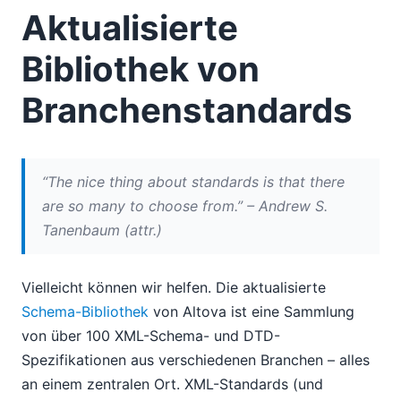
Starten Sie Ihre Arbeit mit Version 3 des Altova
Aktualisierte
MissionKit 2010!
06
Bibliothek von
07
09
Branchenstandards
10
11
2009
“The nice thing about standards is that there
2008
are so many to choose from.” – Andrew S.
2007
Tanenbaum (attr.)
Vielleicht können wir helfen. Die aktualisierte
Schema-Bibliothek
von Altova ist eine Sammlung
von über 100 XML-Schema- und DTD-
Spezifikationen aus verschiedenen Branchen – alles
an einem zentralen Ort. XML-Standards (und