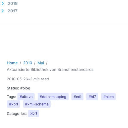
2018
2017
2016
2015
2014
2013
2012
2011
2010
Home
2010
Mai
Aktualisierte Bibliothek von Branchenstandards
02
03
2010-05-26
•
2 min read
04
Status:
#blog
05
Tags:
#altova
#data-mapping
#edi
#hl7
#niem
Aktualisierte Bibliothek von Branchenstandards
#xbrl
#xml-schema
Die Arbeit mit XML in Datenbanken
Categories:
xbrl
Altova erweitert die Unterstützung für NIEM in Version
2010r3