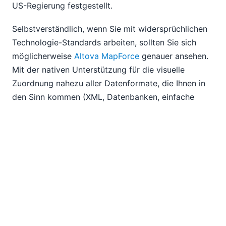
US-Regierung festgestellt.
Selbstverständlich, wenn Sie mit widersprüchlichen
Technologie-Standards arbeiten, sollten Sie sich
möglicherweise
Altova MapForce
genauer ansehen.
Mit der nativen Unterstützung für die visuelle
Zuordnung nahezu aller Datenformate, die Ihnen in
den Sinn kommen (XML, Datenbanken, einfache
Textdateien, EDI, Excel 2007 und höher, XBRL, Web-
Services und andere Formate), der einfachen
Möglichkeit,
Datenverarbeitungsfunktionen
hinzuzufügen, und einer Vielzahl von
Automatisierungs
-Optionen, werden Sie vielleicht
feststellen, dass die Entwicklung von
Datenintegrationslösungen
… nun ja, fast Spaß
macht.