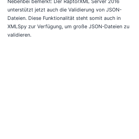
Nebenbei bemerkt: Der RaptorXML Server 2016
unterstützt jetzt auch die Validierung von JSON-
Dateien. Diese Funktionalität steht somit auch in
XMLSpy zur Verfügung, um große JSON-Dateien zu
validieren.
MapForce: Datenmapping-Debugger
MapForce erleichtert die Definition komplexer
Datenzuordnungsregeln für die
Integration aller
Arten von Daten
. Bei komplexen
Zuordnungsprojekten mit mehreren Funktionen,
Datenquellen oder benutzerdefinierten
Entscheidungslogiken kann es jedoch manchmal
schwierig sein, Fehler zu finden, wenn die Zuordnung
nicht die erwarteten Ergebnisse liefert.
Jetzt kommt MapForce
Datenzuordnungs-Debugger