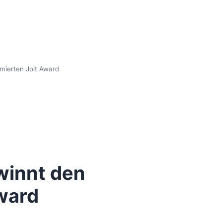
mierten Jolt Award
winnt den
ward