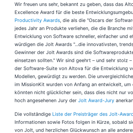
Wir freuen uns sehr, bekannt zu geben, dass das Al
Excellence Award für die beste Entwicklungsumgeb
Productivity Awards
, die als die "Oscars der Softw
jedes Jahr an Produkte verliehen, die die Branche m
Entwicklung von Software schneller, einfacher und e
würdigen die Jolt Awards "...die innovativsten, tre
Gewinner der Jolt Awards sind die Softwareprodukte
einsetzen sollten." Wir sind geehrt – und sehr stolz 
der Software-Suite von Altova für die Entwicklun
Modellen, gewürdigt zu werden. Die unvergleichliche 
im MissionKit wurden von Anfang an entwickelt, um 
könnten nicht glücklicher sein, dass dies nicht nur 
hoch angesehenen Jury der
Jolt Award-Jury
anerkan
Die vollständige
Liste der Preisträger des Jolt-Awar
Informationen sowie Fotos folgen in Kürze, sobald s
von Jolt, und herzlichen Glückwunsch an alle ander