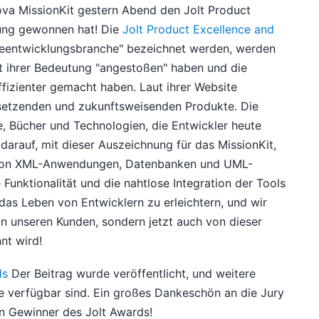
tova MissionKit gestern Abend den Jolt Product
ung gewonnen hat! Die
Jolt Product Excellence and
areentwicklungsbranche" bezeichnet werden, werden
it ihrer Bedeutung "angestoßen" haben und die
ffizienter gemacht haben. Laut ihrer Website
ndsetzenden und zukunftsweisenden Produkte. Die
, Bücher und Technologien, die Entwickler heute
– darauf, mit dieser Auszeichnung für das MissionKit,
g von XML-Anwendungen, Datenbanken und UML-
Funktionalität und die nahtlose Integration der Tools
das Leben von Entwicklern zu erleichtern, und wir
von unseren Kunden, sondern jetzt auch von dieser
nt wird!
ds
Der Beitrag wurde veröffentlicht, und weitere
ie verfügbar sind. Ein großes Dankeschön an die Jury
en Gewinner des Jolt Awards!