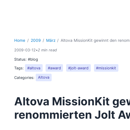
Home
2009
März
Altova MissionKit gewinnt den renom
2009-03-12
•
2 min read
Status:
#blog
Tags:
#altova
#award
#jolt-award
#missionkit
Categories:
Altova
Altova MissionKit ge
renommierten Jolt A