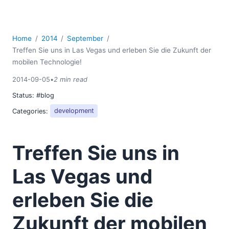
2018
2017
2016
Home
2014
September
2015
Treffen Sie uns in Las Vegas und erleben Sie die Zukunft der
2014
mobilen Technologie!
01
2014-09-05
•
2 min read
03
Status:
#blog
04
Categories:
development
05
06
07
Treffen Sie uns in
08
09
Las Vegas und
Oracle OpenWorld: Wir sind dabei!
MobileTogether Beta 2 ist jetzt verfügbar
erleben Sie die
Altova Software Version 2015 jetzt verfügbar
Zukunft der mobilen
Treffen Sie uns in Las Vegas und erleben Sie die