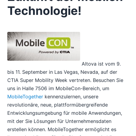
Zukunft der mobilen Technologie!
Technologie!
10
11
12
2013
2012
2011
2010
2009
Altova ist vom 9.
2008
bis 11. September in Las Vegas, Nevada, auf der
2007
CTIA Super Mobility Week vertreten. Besuchen Sie
uns in Halle 7506 im MobileCon-Bereich, um
MobileTogether
kennenzulernen, unsere
revolutionäre, neue, plattformübergreifende
Entwicklungsumgebung für mobile Anwendungen,
mit der Sie Lösungen für Unternehmensdaten
erstellen können. MobileTogether ermöglicht es