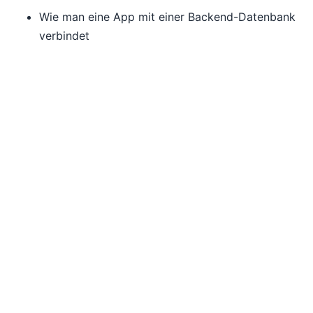
Wie man eine App mit einer Backend-Datenbank
verbindet
Wie man Daten abruft und anzeigt
Wie man die Benutzeroberfläche der App
gestaltet und verändert, einschließlich Layout,
Bedienelemente und Formatierung
Wie fügt man Funktionen zur Filterung der
angezeigten Daten hinzu
Wie man Unterseiten für Anwendungen
hinzufügt und konfiguriert
Wie man Datensätze hinzufügt, ändert und
löscht