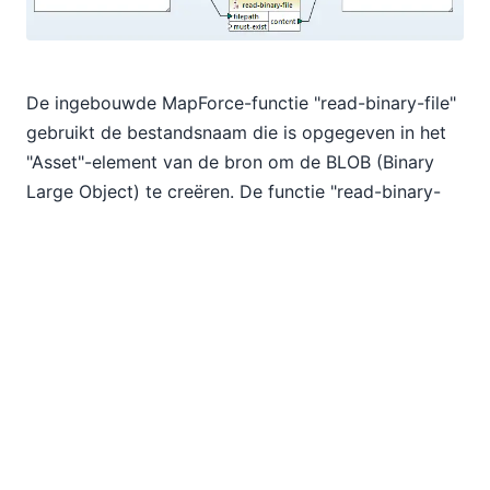
De ingebouwde MapForce-functie "read-binary-file"
gebruikt de bestandsnaam die is opgegeven in het
"Asset"-element van de bron om de BLOB (Binary
Large Object) te creëren. De functie "read-binary-
file" behandelt de bron altijd als base64-binair data,
ongeacht eventuele conventies die gebaseerd zijn
op de naam van het bronbestand.
Om de koppeling compleet te maken, hebben we
verbindingen nodig om de bestandsnaam uit de
"Asset" te halen en de opslagdatum op te slaan