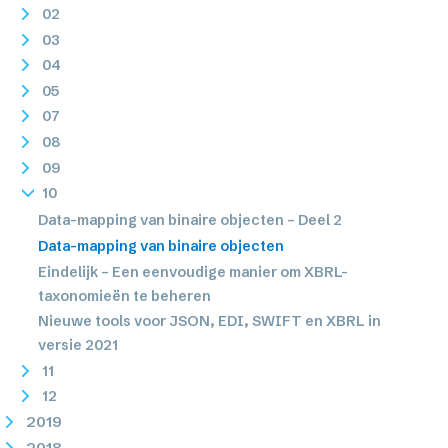
02
03
04
05
07
08
09
10
Data-mapping van binaire objecten – Deel 2
Data-mapping van binaire objecten
Eindelijk – Een eenvoudige manier om XBRL-
taxonomieën te beheren
Nieuwe tools voor JSON, EDI, SWIFT en XBRL in
versie 2021
11
12
2019
2018