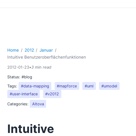
08
09
10
11
2011
2010
2009
Home
2012
Januar
2008
Intuitive Benutzeroberflächenfunktionen
2007
2012-01-23
•
3 min read
Status:
#blog
Tags:
#data-mapping
#mapforce
#uml
#umodel
#user-interface
#v2012
Categories:
Altova
Intuitive