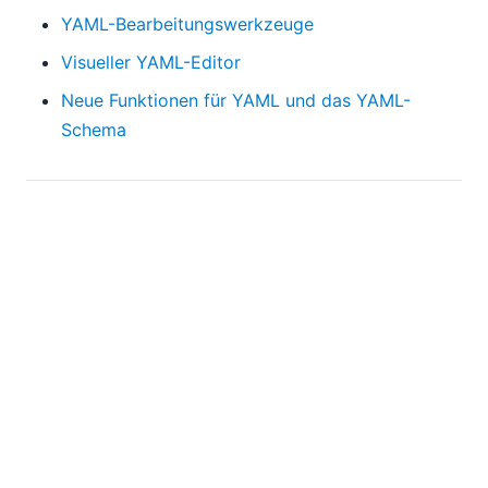
YAML-Bearbeitungswerkzeuge
Visueller YAML-Editor
Neue Funktionen für YAML und das YAML-
Schema
Posts categorized: yaml
Neue Tools für Shopify, OpenAPI und mehr
(März 25, 2025)
Einfache Werkzeuge zur Bearbeitung von
YAML-Dateien
(Oktober 29, 2024)
Altova Version 2025 mit YAML-Unterstützung