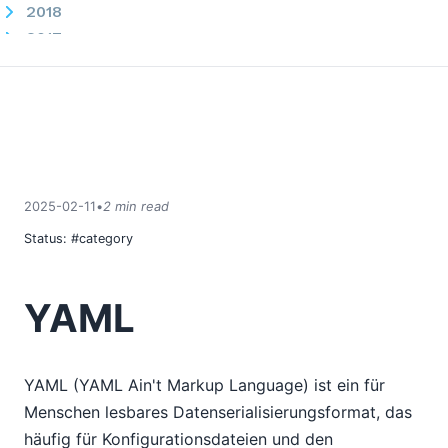
2018
2017
2016
2015
2014
2013
2012
2011
2025-02-11
•
2 min read
2010
Status:
#category
2009
2008
2007
YAML
YAML (YAML Ain't Markup Language) ist ein für
Menschen lesbares Datenserialisierungsformat, das
häufig für Konfigurationsdateien und den