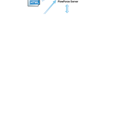
Der
FlowForce Server
überwacht kontinuierlich auf
Auslösebedingungen, startet und kontrolliert die
Ausführung von Aufgaben und schreibt detaillierte
Protokolle.
MapForce Server
ist eine
Implementierung der in MapForce integrierten
Ausführungsumgebung, die Mapping-Pakete
ausführt, die zuvor über die grafische MapForce-