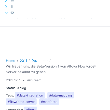
10
11
12
Neu in StyleVision 2012: Kombinierte Formatvorlagen
für eine verbesserte Formatierung
Wir freuen uns, die Beta-Version 1 von Altova
FlowForce® Server bekannt zu geben
2010
2009
2008
Home
2011
Dezember
2007
Wir freuen uns, die Beta-Version 1 von Altova FlowForce®
Server bekannt zu geben
2011-12-15
•
3 min read
Status:
#blog
Tags:
#data-integration
#data-mapping
#flowforce-server
#mapforce
Categories:
Altova