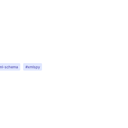
ml-schema
#xmlspy