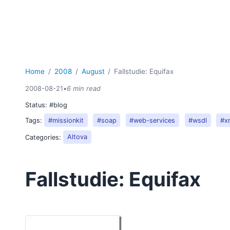
Home
2008
August
Fallstudie: Equifax
2008-08-21
•
6 min read
Status:
#blog
Tags:
#missionkit
#soap
#web-services
#wsdl
#x
Categories:
Altova
Fallstudie: Equifax