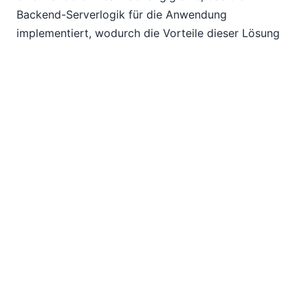
Backend-Serverlogik für die Anwendung
implementiert, wodurch die Vorteile dieser Lösung
zunichte gemacht werden.
Umfassende Testwerkzeuge.
Das Testen muss ein
integraler Bestandteil jeder Entwicklungsphase sein
und sollte direkt in die Low-Code-Umgebung
integriert werden. Die Verwendung von
Testwerkzeugen von Drittanbietern ist kompliziert
und zeitaufwendig.
Eine Lösung mit geringem
Programmieraufwand
Altova ist vor allem bekannt für den XMLSpy
XML-