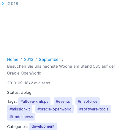
2018
2017
2016
2015
2014
2013
01
02
Home
2013
September
03
Besuchen Sie uns nächste Woche am Stand 535 auf der
04
Oracle OpenWorld
05
2013-09-18
•
2 min read
06
Status:
#blog
07
Tags:
#altova-xmlspy
#events
#mapforce
08
#missionkit
#oracle-openworld
#software-tools
09
#tradeshows
XPath-Ausdrücke für die Datenberichterstellung
XBRL-Konferenz der USA, national, in Las Vegas
Categories:
development