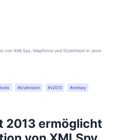
tion von XMLSpy, MapForce und StyleVision in Java-
tures
#stylevision
#v2013
#xmlspy
t 2013 ermöglicht
ation von XMLSpy,