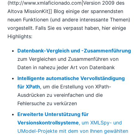
(http://www.xmlaficionado.com|Version 2009 des
Weitere Neuigkeiten zu Altova MissionKit 2009
Altova MissionKit]] Blog einige der spannendsten
XBRL-Unterstützung für Altova MissionKit 2009
neuen Funktionen (und andere interessante Themen)
hinzugefügt
vorgestellt. Falls Sie es verpasst haben, hier einige
Jetzt erhältlich: Altova MissionKit Version 2009
Highlights:
03
04
Datenbank-Vergleich und -Zusammenführung
05
zum Vergleichen und Zusammenführen von
06
Daten in nahezu jeder Art von Datenbank
07
Intelligente automatische Vervollständigung
08
für XPath
, um die Erstellung von XPath-
09
10
Ausdrücken zu vereinfachen und die
11
Fehlersuche zu verkürzen
12
Erweiterte Unterstützung für
2008
Versionskontrollsysteme
, um XMLSpy- und
2007
UModel-Projekte mit dem von Ihnen gewählten