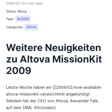
2018
2009-02-13
•
1 min read
2017
Status:
#blog
2016
Tags:
#v2009
2015
Categories:
Altova
2014
2013
2012
Weitere Neuigkeiten
2011
2010
zu Altova MissionKit
2009
2009
01
02
HL7-Datenintegration
Letzte Woche haben wir [[2009/02/now-available-
Was ist neu in XMLSpy 2009?
Neue Funktionen im UML-Modellierungstool UModel
altova-missionkit-version.html) angekündigt.
2009
Seitdem hat der CEO von Altova, Alexander Falk,
Neue Tabellen und XPath-Filterung für flexibles
auf dem [XML Aficionado]
Stylesheet-Design