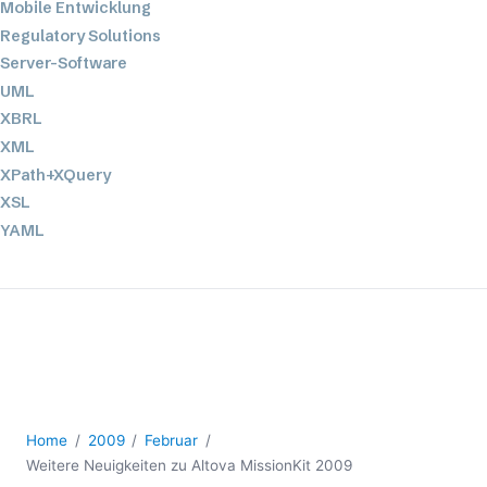
Mobile Entwicklung
Regulatory Solutions
Server-Software
UML
XBRL
XML
XPath+XQuery
XSL
YAML
2026
2025
2024
2023
2022
2021
Home
2009
Februar
2020
Weitere Neuigkeiten zu Altova MissionKit 2009
2019