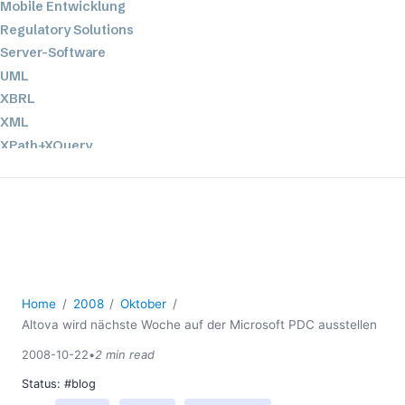
Mobile Entwicklung
Regulatory Solutions
Server-Software
UML
XBRL
XML
XPath+XQuery
XSL
YAML
2026
2025
2024
2023
Home
2008
Oktober
2022
Altova wird nächste Woche auf der Microsoft PDC ausstellen
2021
2008-10-22
•
2 min read
2020
Status:
#blog
2019