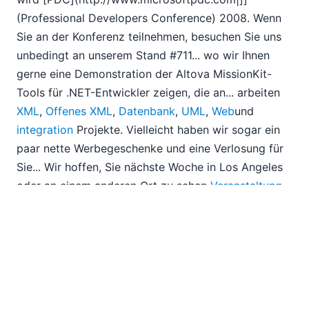
09
(Professional Developers Conference) 2008. Wenn
10
Sie an der Konferenz teilnehmen, besuchen Sie uns
Altova wird nächste Woche auf der Microsoft PDC
ausstellen
unbedingt an unserem Stand #711... wo wir Ihnen
Integration im Blick: Erinnern Sie sich noch an gute
gerne eine Demonstration der Altova MissionKit-
Werkzeuge zu einem günstigen Preis?
Tools für .NET-Entwickler zeigen, die an... arbeiten
Zusammenfassung von Oracle OpenWorld 2008
XML
,
Offenes XML
,
Datenbank
,
UML
,
Web
und
11
integration
Projekte. Vielleicht haben wir sogar ein
12
paar nette Werbegeschenke und eine Verlosung für
2007
Sie... Wir hoffen, Sie nächste Woche in Los Angeles
oder an einem anderen Ort zu sehen
Veranstaltung
in der Zukunft!
EN
|
FR
|
ES
|
JA
|
ZH
|
IT
|
KO
|
NL
|
PL
|
PT
Use of this site is governed by our
Terms of Use
,
Privacy