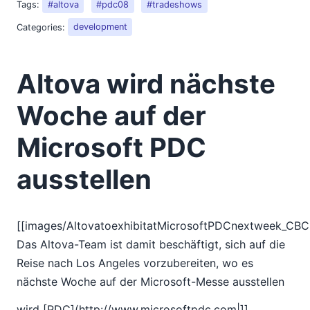
Tags:
#altova
#pdc08
#tradeshows
2018
2017
Categories:
development
2016
2015
Altova wird nächste
2014
2013
Woche auf der
2012
2011
Microsoft PDC
2010
2009
ausstellen
2008
03
04
[[images/AltovatoexhibitatMicrosoftPDCnextweek_CB
05
Das Altova-Team ist damit beschäftigt, sich auf die
06
Reise nach Los Angeles vorzubereiten, wo es
07
nächste Woche auf der Microsoft-Messe ausstellen
08
wird [PDC](http://www.microsoftpdc.com|
]]