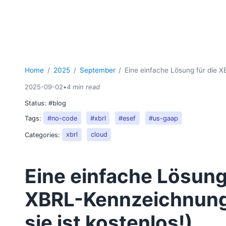
Home
2025
September
Eine einfache Lösung für die X
2025-09-02
•
4 min read
Status:
#blog
Tags:
#no-code
#xbrl
#esef
#us-gaap
Categories:
xbrl
cloud
Eine einfache Lösung
XBRL-Kennzeichnung
sie ist kostenlos!)