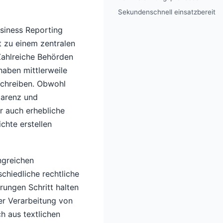
Sekundenschnell einsatzbereit
usiness Reporting
 zu einem zentralen
 Zahlreiche Behörden
haben mittlerweile
schreiben. Obwohl
parenz und
er auch erhebliche
chte erstellen
ngreichen
schiedliche rechtliche
rungen Schritt halten
er Verarbeitung von
ch aus textlichen