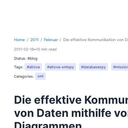
Home
2011
Februar
Die effektive Kommunikation von 
2011-02-18
•
10 min read
Status:
#blog
Tags:
#altova
#altova-xmlspy
#databasespy
#mission
Categories:
xml
Die effektive Kommu
von Daten mithilfe v
Diagrammen