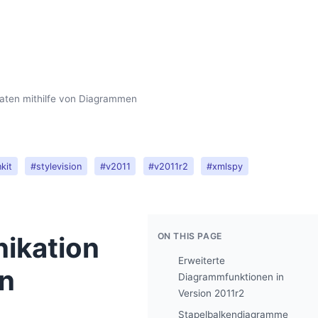
Daten mithilfe von Diagrammen
kit
#stylevision
#v2011
#v2011r2
#xmlspy
ON THIS PAGE
nikation
Erweiterte
on
Diagrammfunktionen in
Version 2011r2
Stapelbalkendiagramme