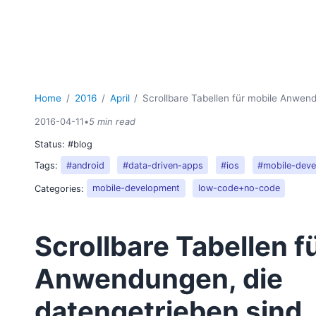
Home
2016
April
Scrollbare Tabellen für mobile Anwen
2016-04-11
•
5 min read
Status:
#blog
Tags:
#android
#data-driven-apps
#ios
#mobile-dev
Categories:
mobile-development
low-code+no-code
Scrollbare Tabellen f
Anwendungen, die
datengetrieben sind