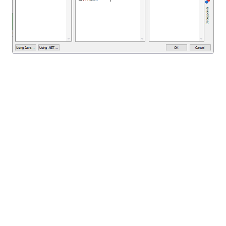
Das Fenster für den XPath-Debugger ermöglicht es
Ihnen, die Auswertung des aktuellen XPath-
Ausdrucks Schritt für Schritt zu verfolgen und die
Ergebnisse an jedem Punkt der Auswertung zu
überprüfen. Mit den Schaltflächen in der
Symbolleiste können Sie in die Auswertung
eintauchen, diese verlassen oder einzelne Schritte
überspringen, um sich auf die Bereiche zu
konzentrieren, die Sie zur Fehlerbehebung
benötigen.