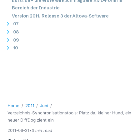
Es ist da – die erste wirklich tragbare XML-Form im
Bereich der Industrie
Version 2011, Release 3 der Altova-Software
07
08
09
10
11
12
2010
2009
2008
2007
Home
2011
Juni
Verzeichnis-Synchronisationstools: Platz da, kleiner Hund, ein
neuer DiffDog zieht ein
2011-06-21
•
3 min read