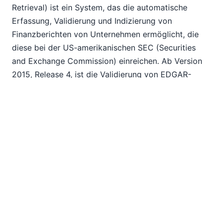
Retrieval) ist ein System, das die automatische
Erfassung, Validierung und Indizierung von
Finanzberichten von Unternehmen ermöglicht, die
diese bei der US-amerikanischen SEC (Securities
and Exchange Commission) einreichen. Ab Version
2015, Release 4, ist die Validierung von EDGAR-
Einreichungen sowohl im RaptorXML+XBRL Server
als auch in XMLSpy verfügbar. Die Möglichkeit für
Kunden, EDGAR-Validierungen durchzuführen, bevor
sie Dateien an die SEC einreichen, ist eine der am
häufigsten gewünschten Funktionen im
Zusammenhang mit XBRL.
Unterstützung für TRADACOMs
TRADACOMS ist ein früher EDI-Standard, der