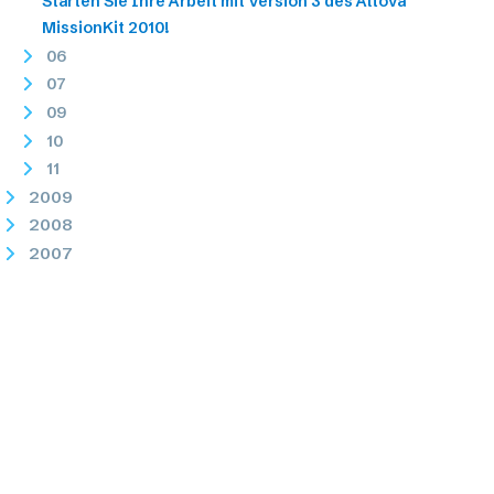
Starten Sie Ihre Arbeit mit Version 3 des Altova
MissionKit 2010!
06
07
09
10
11
2009
2008
2007