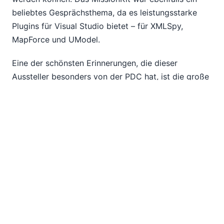
beliebtes Gesprächsthema, da es leistungsstarke
Plugins für Visual Studio bietet – für XMLSpy,
MapForce und UModel.
Eine der schönsten Erinnerungen, die dieser
Aussteller besonders von der PDC hat, ist die große
Anzahl aktueller Kunden, die ihre Freunde
mitgebracht haben, um sie zu ermutigen, unsere
Tools auszuprobieren – und dabei zu erklären, wie
sie Probleme lösen können, über die sie zuvor
gesprochen hatten, und sogar Fragen von anderen
Besuchern beantworten, die zuhörten! Das hat mir
wirklich bewusst gemacht, wie groß die
Unterstützung ist, die Altova und die Altova-Tools
von der .NET-Community erfahren… Vielen Dank an
alle. Wir hoffen, dass Sie weiterhin die Altova