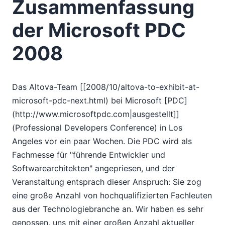
Zusammenfassung
09
10
der Microsoft PDC
11
Zusammenfassung der Microsoft PDC 2008
2008
12
2007
Das Altova-Team [[2008/10/altova-to-exhibit-at-
microsoft-pdc-next.html) bei Microsoft [PDC]
(http://www.microsoftpdc.com|ausgestellt]]
(Professional Developers Conference) in Los
Angeles vor ein paar Wochen. Die PDC wird als
Fachmesse für "führende Entwickler und
Softwarearchitekten" angepriesen, und der
Veranstaltung entsprach dieser Anspruch: Sie zog
eine große Anzahl von hochqualifizierten Fachleuten
aus der Technologiebranche an. Wir haben es sehr
genossen, uns mit einer großen Anzahl aktueller