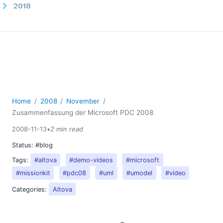
2018
2017
2016
2015
2014
2013
2012
2011
Home
2008
November
2010
Zusammenfassung der Microsoft PDC 2008
2009
2008-11-13
•
2 min read
2008
Status:
#blog
03
04
Tags:
#altova
#demo-videos
#microsoft
05
#missionkit
#pdc08
#uml
#umodel
#video
06
Categories:
Altova
07
08