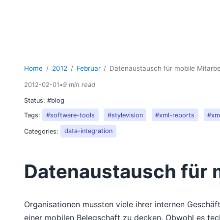
Home
2012
Februar
Datenaustausch für mobile Mitarbe
2012-02-01
•
9 min read
Status:
#blog
Tags:
#software-tools
#stylevision
#xml-reports
#xm
Categories:
data-integration
Datenaustausch für m
Organisationen mussten viele ihrer internen Gesch
einer mobilen Belegschaft zu decken. Obwohl es tech