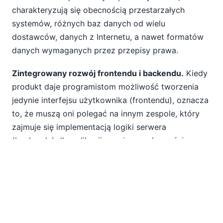
charakteryzują się obecnością przestarzałych
systemów, różnych baz danych od wielu
dostawców, danych z Internetu, a nawet formatów
danych wymaganych przez przepisy prawa.
Zintegrowany rozwój frontendu i backendu.
Kiedy
produkt daje programistom możliwość tworzenia
jedynie interfejsu użytkownika (frontendu), oznacza
to, że muszą oni polegać na innym zespole, który
zajmuje się implementacją logiki serwera
(backendu) dla aplikacji, co niweczy korzyści
płynące z takiego rozwiązania.
Kompleksowe narzędzia do testowania.
Testowanie musi być integralną częścią każdego
etapu rozwoju i powinno być wbudowane
bezpośrednio w środowisko niskiego kodu.