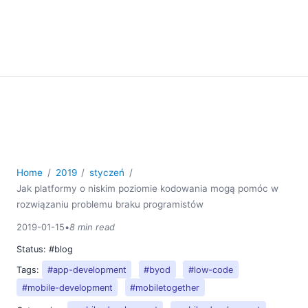
Home
2019
styczeń
Jak platformy o niskim poziomie kodowania mogą pomóc w
rozwiązaniu problemu braku programistów
2019-01-15
•
8 min read
Status:
#blog
Tags:
#app-development
#byod
#low-code
#mobile-development
#mobiletogether