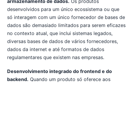
armazenamento de dados.
Os produtos
desenvolvidos para um único ecossistema ou que
só interagem com um único fornecedor de bases de
dados são demasiado limitados para serem eficazes
no contexto atual, que inclui sistemas legados,
diversas bases de dados de vários fornecedores,
dados da internet e até formatos de dados
regulamentares que existem nas empresas.
Desenvolvimento integrado do frontend e do
backend.
Quando um produto só oferece aos
desenvolvedores a capacidade de criar a interface
de utilizador (frontend), isso significa que eles
dependem de outra equipa para implementar a
lógica do servidor (backend) da aplicação, anulando
assim os benefícios.
Ferramentas de teste abrangentes.
Os testes