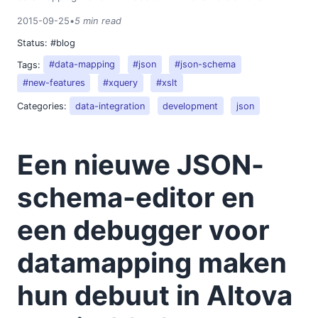
2015-09-25
•
5 min read
Status:
#blog
Tags:
#data-mapping
#json
#json-schema
#new-features
#xquery
#xslt
Categories:
data-integration
development
json
Een nieuwe JSON-
schema-editor en
een debugger voor
datamapping maken
hun debuut in Altova