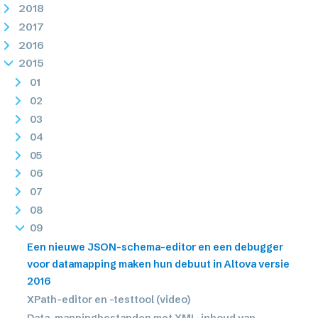
2018
2017
2016
2015
01
02
03
04
05
06
07
08
09
Een nieuwe JSON-schema-editor en een debugger
voor datamapping maken hun debuut in Altova versie
2016
XPath-editor en -testtool (video)
Data-mappingbestanden met XML-inhoud van