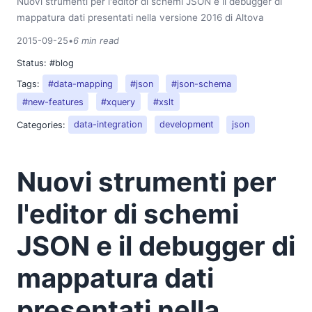
Nuovi strumenti per l'editor di schemi JSON e il debugger di
mappatura dati presentati nella versione 2016 di Altova
2015-09-25
•
6 min read
Status:
#blog
Tags:
#data-mapping
#json
#json-schema
#new-features
#xquery
#xslt
Categories:
data-integration
development
json
Nuovi strumenti per
l'editor di schemi
JSON e il debugger di
mappatura dati
presentati nella