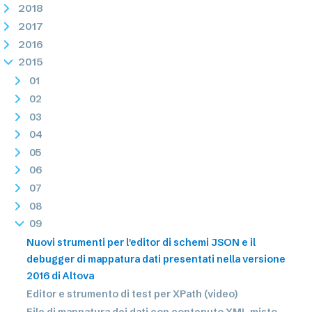
2018
2017
2016
2015
01
02
03
04
05
06
07
08
09
Nuovi strumenti per l'editor di schemi JSON e il
debugger di mappatura dati presentati nella versione
2016 di Altova
Editor e strumento di test per XPath (video)
File di mappatura dei dati con contenuto XML misto