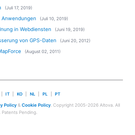
n
(Juli 17, 2019)
en Anwendungen
(Juli 10, 2019)
dnung in Webdiensten
(Juni 19, 2019)
esserung von GPS-Daten
(Juni 20, 2012)
 MapForce
(August 02, 2011)
|
IT
|
KO
|
NL
|
PL
|
PT
y Policy
&
Cookie Policy
. Copyright 2005-2026 Altova. All
. Patents Pending.