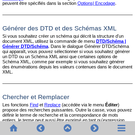
peuvent être spécifiés dans la section
Options| Encodage
.
Générer des DTD et des Schémas XML
Si vous souhaitez créer un schéma qui décrit la structure d'un
document XML, utilisez la commande de menu
DTD/Schéma |
Générer DTD/Schéma
. Dans le dialogue Générer DTD/Schéma
qui apparaît, vous pouvez sélectionner si vous souhaitez générer
un DTD ou un Schéma XML ainsi que certaines options de
Schéma XML, comme par exemple si vous souhaitez générer
des énumérations depuis les valeurs contenues dans le document
XML.
Chercher et Remplacer
Les fonctions
Find
et
Replace
(accédée via le menu
Éditer
)
propose des recherches puissantes. Outre la casse, vous pouvez
définir le terme de recherche et la correspondance de mots
entiers, le terme peut aussi être exprimé en tant qu'expression
régulière. La plage de recherche peut se limiter à une sélection
dans le document et à des types de nœuds particuliers (
voir