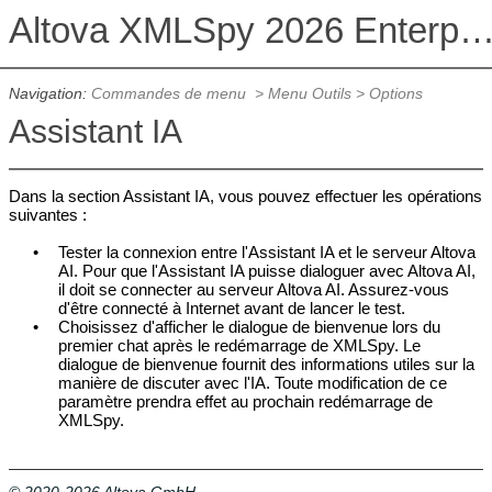
Altova XMLSpy 2026 Enterprise Edit
Navigation:
Commandes de menu
>
Menu Outils
>
Options
Assistant IA
Dans la section Assistant IA, vous pouvez effectuer les opérations
suivantes :
•
Tester la connexion entre l'
Assistant IA
et le serveur Altova
AI. Pour que l'Assistant IA puisse dialoguer avec Altova AI,
il doit se connecter au serveur Altova AI. Assurez-vous
d'être connecté à Internet avant de lancer le test.
•
Choisissez d'afficher le dialogue de bienvenue lors du
premier chat après le redémarrage de
XMLSpy
. Le
dialogue de bienvenue fournit des informations utiles sur la
manière de discuter avec l'IA. Toute modification de ce
paramètre prendra effet au prochain redémarrage de
XMLSpy
.
© 2020-2026 Altova GmbH