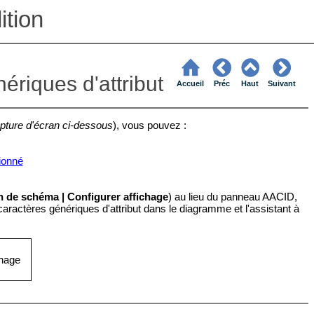
tion
nériques d'attribut
Accueil
Préc
Haut
Suivant
pture d'écran ci-dessous
), vous pouvez :
tionné
 de schéma | Configurer affichage
) au lieu du panneau AACID,
 caractères génériques d'attribut dans le diagramme et l'assistant à
chage