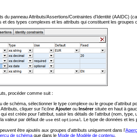
uts du panneau Attributs/Assertions/Contraintes d'Identité (AAIDC) (
ca
et des types complexes et les attributs qui constituent les groupes d'
buts, procéder comme suit :
 de schéma, sélectionner le type complexe ou le groupe d'attribut pour
Attributs, cliquer sur l'icône
Ajouter
ou
Insérer
située en haut à gau
qui est créée pour l'attribut, saisir les détails de l'attribut (nom, type, 
t la valeur par défaut de
est
. Le type de données et les p
use
optional
 peuvent être ajoutés aux groupes d'attributs uniquement dans l'
Aper
erçu de schéma
que dans le
Mode de Modèle de contenu
.