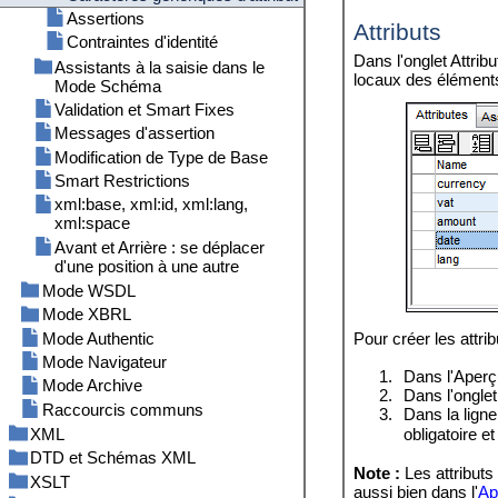
Édition dans le Mode Base de
dans schémas
Assertions
Glisser-et-Déposer (XML)
Modèles de contenu ouverts
Attributs
données/Table
Fenêtre de sortie : Rechercher
Contraintes d'identité
Glisser-et-Déposer
Modifier le Schéma
dans XBRL
Dans l'onglet Attrib
(JSON/YAML)
Assistants à la saisie dans le
locaux des éléments 
Fenêtre de sortie : Graphiques
Mode Schéma
Formules (XML)
Fenêtre de sortie : XULE
Validation et Smart Fixes
Composants
Formules (JSON/YAML)
Menu Bar, Toolbars, Status Bar
Messages d'assertion
Détails
Filtres
Modification de Type de Base
Facettes
Images
Smart Restrictions
Graphiques
xml:base, xml:id, xml:lang,
Menu contextuel
xml:space
Paramètres du Mode Grille
Avant et Arrière : se déplacer
d'une position à une autre
Mode WSDL
Mode XBRL
Fenêtre principale
Mode Authentic
Assistant à la saisie Vue
Fenêtre principale : onglet
Pour créer les attri
d'ensemble
Éléments
Mode Navigateur
1.
Dans l'Aperçu
Assistant à la saisie Détails
Fenêtre principale : onglets
Mode Archive
2.
Dans l'onglet 
Définitions, Présentation, Calcul,
Raccourcis communs
3.
Dans la ligne 
Formule, Table
XML
obligatoire e
Assistants à la saisie dans le
DTD et Schémas XML
Créer, ouvrir et enregistrer des
Mode XBRL
Note :
Les attributs
documents XML
XSLT
Gestionnaire de schéma
Paramètres du mode XBRL
aussi bien dans l'
Ap