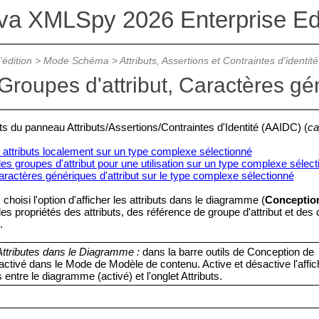
ova XMLSpy 2026 Enterprise Edi
édition
>
Mode Schéma
>
Attributs, Assertions et Contraintes d'identité
 Groupes d'attribut, Caractères gé
uts du panneau Attributs/Assertions/Contraintes d'Identité (AAIDC) (
ca
 attributs localement sur un type complexe sélectionné
s groupes d'attribut pour une utilisation sur un type complexe sélec
aractères génériques d'attribut sur le type complexe sélectionné
choisi l'option d'afficher les attributs dans le diagramme (
Conception
es propriétés des attributs, des référence de groupe d'attribut et des
.
 Attributes dans le Diagramme :
dans la barre outils de Conception de
ctivé dans le Mode de Modèle de contenu. Active et désactive l'affi
s entre le diagramme (activé) et l'onglet Attributs.