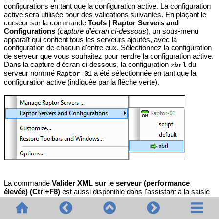
configurations en tant que la configuration active. La configuration
active sera utilisée pour des validations suivantes. En plaçant le
curseur sur la commande
Tools | Raptor Servers and
Configurations
(
capture d'écran ci-dessous
), un sous-menu
apparaît qui contient tous les serveurs ajoutés, avec la
configuration de chacun d'entre eux. Sélectionnez la configuration
de serveur que vous souhaitez pour rendre la configuration active.
Dans la capture d'écran ci-dessous, la configuration
du
xbrl
serveur nommé
a été sélectionnée en tant que la
Raptor-01
configuration active (indiquée par la flèche verte).
La commande
Valider XML sur le serveur (performance
élevée) (Ctrl+F8)
est aussi disponible dans l'assistant à la saisie
Projet. Cliquer avec la touche de droite sur le projet, sur un dossier
ou un fichier et choisir
Valider XML sur le serveur
pour valider
les données XML ou XBRL dans l'objet sélectionné.