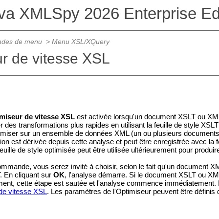
ova XMLSpy 2026 Enterprise Edi
des de menu
>
Menu XSL/XQuery
r de vitesse XSL
miseur de vitesse XSL
est activée lorsqu'un document XSLT ou XML e
uer des transformations plus rapides en utilisant la feuille de style XS
imiser sur un ensemble de données XML (un ou plusieurs documents XM
ion est dérivée depuis cette analyse et peut être enregistrée avec la fe
 feuille de style optimisée peut être utilisée ultérieurement pour produ
commande, vous serez invité à choisir, selon le fait qu'un document
T. En cliquant sur
OK
, l'analyse démarre. Si le document
XSLT ou XML
nt, cette étape est sautée et l'analyse commence immédiatement. Pour 
de vitesse XSL
. Les paramètres de l'Optimiseur peuvent être définis d