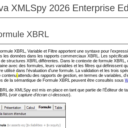
ova XMLSpy 2026 Enterprise Edi
Formule XBRL
ormule XBRL, Variable et Filtre apportent une syntaxe pour l'expressi
uis les données dans les rapports commerciaux XBRL. Les spécificatio
te de structures XBRL différentes. Dans le contexte de formule XBRL, c
e avec des formules, leurs variables et les filtres qui définissent q
re utilisé dans l'évaluation d'une formule. La validation et les trois s
e contenu
attendu des rapports de gestion, en termes de variables, d'
les de la sémantique de Formule XBRL peuvent être consultés sous
W
RL de XMLSpy est mis en place en tant que partie de l'Éditeur de taxo
BRL (
voir capture d'écran ci-dessous
).