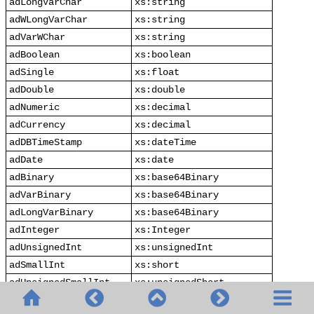
adLongVarChar
xs:string
adWLongVarChar
xs:string
adVarWChar
xs:string
adBoolean
xs:boolean
adSingle
xs:float
adDouble
xs:double
adNumeric
xs:decimal
adCurrency
xs:decimal
adDBTimeStamp
xs:dateTime
adDate
xs:date
adBinary
xs:base64Binary
adVarBinary
xs:base64Binary
adLongVarBinary
xs:base64Binary
adInteger
xs:Integer
adUnsignedInt
xs:unsignedInt
adSmallInt
xs:short
adUnsignedSmallInt
xs:unsignedShort
adBigInt
xs:long