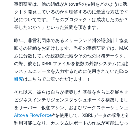
事例研究は、他の組織がAltova®の技術をどのよう
クトを開発しているのかを理解するのに最適な方法で
況についてです。「そのプロジェクトは成功したのか
長したのか？」といった質問を頂きます。
昨年、非営利団体であるメリーランド州公認会計士協会
回その続編をお届けします。当初の事例研究では、MACPAが、
ムに分散していた総勘定元帳やその他の財務データを、
の際、彼らはXBRLファイルを複数の外部システムに連
システムにデータを入力するために使用されていたExc
研究
はこちらでご覧いただけます。）
それ以来、彼らは自らが構築した基盤をさらに発展させ、M
ビジネスインテリジェンスダッシュボードを構築しました
をサーバー、仮想マシン、およびワークステーション
Altova FlowForce
®を使用して、XBRLデータの収集
利用可能になり、カスタムレポートの作成が可能にな