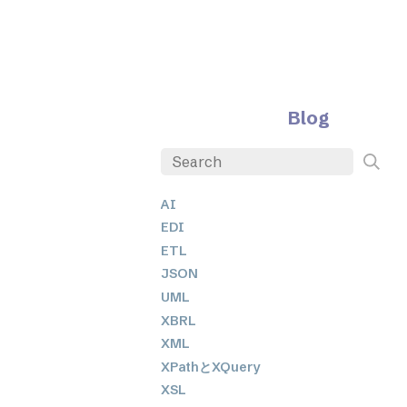
Blog
AI
EDI
ETL
JSON
UML
XBRL
XML
XPathとXQuery
XSL